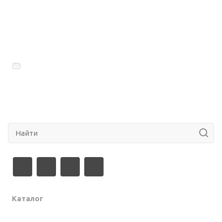
8 (800) 600-03-53
Заказать звонок
specstal48@mail.ru
г. Липецк, ул. Юношеская, д. 46Д
Политика конфиденциальности
Каталог
Профлист