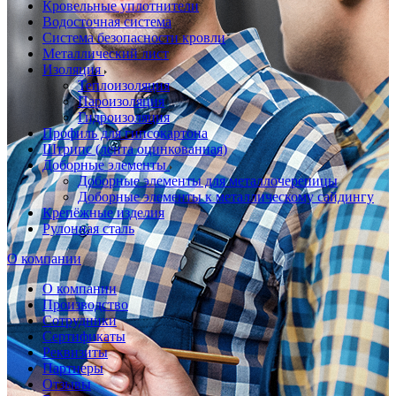
Кровельные уплотнители
Водосточная система
Система безопасности кровли
Металлический лист
Изоляция
Теплоизоляция
Пароизоляция
Гидроизоляция
Профиль для гипсокартона
Штрипс (лента оцинкованная)
Доборные элементы
Доборные элементы для металлочерепицы
Доборные элементы к металлическому сайдингу
Крепёжные изделия
Рулонная сталь
О компании
О компании
Производство
Сотрудники
Сертификаты
Реквизиты
Партнеры
Отзывы