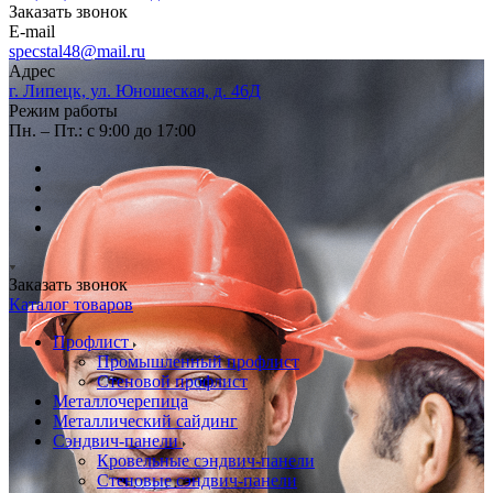
Заказать звонок
E-mail
specstal48@mail.ru
Адрес
г. Липецк, ул. Юношеская, д. 46Д
Режим работы
Пн. – Пт.: с 9:00 до 17:00
Заказать звонок
Каталог товаров
Профлист
Промышленный профлист
Стеновой профлист
Металлочерепица
Металлический сайдинг
Сэндвич-панели
Кровельные сэндвич-панели
Стеновые сэндвич-панели