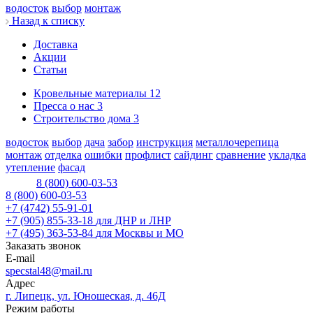
водосток
выбор
монтаж
Назад к списку
Доставка
Акции
Статьи
Кровельные материалы
12
Пресса о нас
3
Строительство дома
3
водосток
выбор
дача
забор
инструкция
металлочерепица
монтаж
отделка
ошибки
профлист
сайдинг
сравнение
укладка
утепление
фасад
8 (800) 600-03-53
8 (800) 600-03-53
+7 (4742) 55-91-01
+7 (905) 855-33-18
для ДНР и ЛНР
+7 (495) 363-53-84
для Москвы и МО
Заказать звонок
E-mail
specstal48@mail.ru
Адрес
г. Липецк, ул. Юношеская, д. 46Д
Режим работы