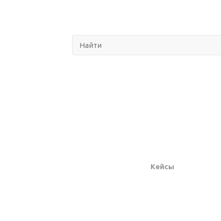
лайн-
Покупателям
Кейсы
лькуляторы
Доставка
ькулятор кровли
Акции
ькулятор сэндвич-
Статьи